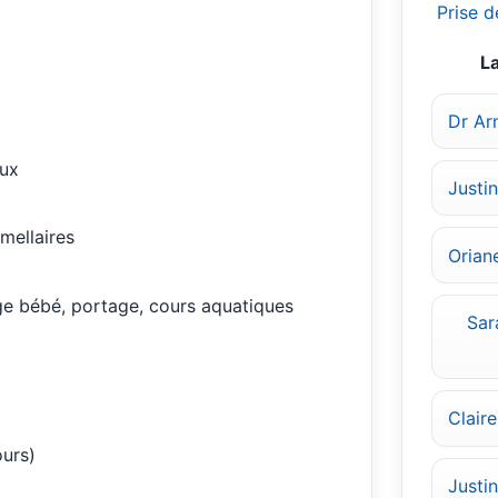
Prise d
La
Dr Ar
aux
Justi
mellaires
Orian
e bébé, portage, cours aquatiques
Sar
Clair
urs)
Justin