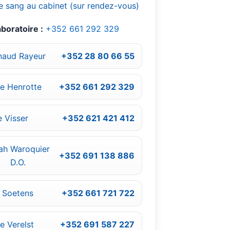
e sang au cabinet (sur rendez-vous)
boratoire :
+352 661 292 329
naud Rayeur
+352 28 80 66 55
ne Henrotte
+352 661 292 329
e Visser
+352 621 421 412
ah Waroquier
+352 691 138 886
D.O.
e Soetens
+352 661 721 722
e Verelst
+352 691 587 227