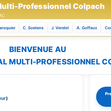
ulti-Professionnel Colpach
MMC
aroquier
C. Soetens
J. Verelst
A. Goffaux
Co
BIENVENUE AU
AL MULTI-PROFESSIONNEL C
Pr
eur
)