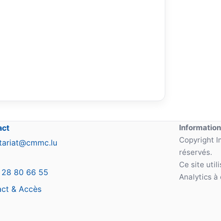
act
Information
Copyright I
tariat@cmmc.lu
réservés.
Ce site uti
 28 80 66 55
Analytics à 
ct & Accès